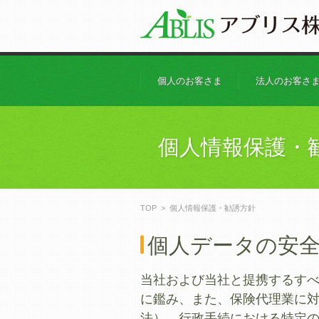
コンテンツに移動
個人のお客さま
法人のお客さ
個人情報保護・
TOP
>
個人情報保護・勧誘方針
個人データの安
当社および当社と提携するす
に鑑み、また、保険代理業に
法）、行政手続における特定