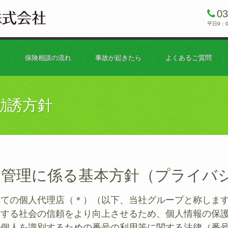
03
平日9：
ま
保険相談の流れ
事故が起きたら
よくあるご質問
勧誘方針
全管理に係る基本方針（プライバ
べての個人代理店（＊）（以下、当社グループと称しま
対する社会の信頼をより向上させるため、個人情報の保
の個人を識別するための番号の利用等に関する法律（番