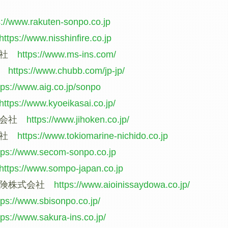
s://www.rakuten-sonpo.co.jp
https://www.nisshinfire.co.jp
会社
https://www.ms-ins.com/
社
https://www.chubb.com/jp-jp/
tps://www.aig.co.jp/sonpo
https://www.kyoeikasai.co.jp/
式会社
https://www.jihoken.co.jp/
会社
https://www.tokiomarine-nichido.co.jp
tps://www.secom-sonpo.co.jp
https://www.sompo-japan.co.jp
保険株式会社
https://www.aioinissaydowa.co.jp/
tps://www.sbisonpo.co.jp/
tps://www.sakura-ins.co.jp/